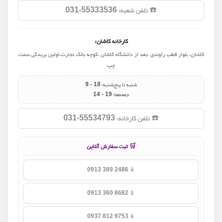
☎️ تلفن شعبه:
031-55333536
کارخانه کاشان:
کاشان، بلوار قطب راوندی ،بعد از دانشگاه کاشان ،کوچه بانک تجارت،اولین بریدگی سمت
چپ
شنبه تا پنج‌شنبه:
9 - 18
جمعه‌ها:
14 - 19
☎️ تلفن کارخانه:
031-55534793
🛒 ثبت سفارش آنلاین
📱
0913 389 2486
📱
0913 360 8682
📱
0937 812 9753