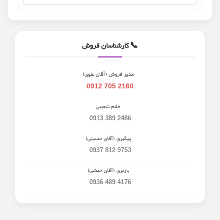
📞 کارشناسان فروش
مدیر فروش (آقای علوی)
0912 705 2160
خانم شعیبی
0913 389 2486
پیگیری (آقای حسینی)
0937 812 9753
باربری (آقای حبشی)
0936 489 4176