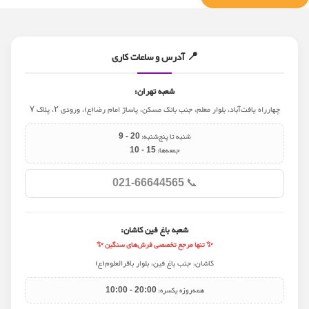
📍 آدرس و ساعات کاری
شعبه تهران:
چهارراه یافت‌آباد، بلوار معلم، جنب بانک مسکن، پاساژ امام رضا(ع)، ورودی ۲، پلاک ۷
شنبه تا پنج‌شنبه:
9 - 20
جمعه‌ها:
10 - 15
📞
021-66644565
شعبه باغ فین کاشان:
✨ تنها مرجع تخصصی فرش‌های سنگین ✨
کاشان، جنب باغ فین، بلوار باقرالعلوم(ع)
همه‌روزه یکسره:
10:00 - 20:00