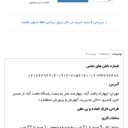
مقایسه این محصول
1 بررسی
/
سبد خرید در حال بروز رسانی لطفا صبور باشید
6000000
مشخصات
بررسی (2)
توضیحات
شماره تلفن های تماس
02166292914-0912-7052160-09133892486
آدرس
تهران-چهاراه یافت آباد، چهارصد متر به سمت پاسگاه نعمت آباد از مسیر
لاین کندرو، داخل مدیریت آموزش و پرورش منطقه18
طراحی خارق العاده و بی نظیر
ساعات کاری
ساعات کار: ۹ صبح تا ۲۱ شب پنجشنبه و جمعه: ۱۰ صبح تا ۲۲ شب