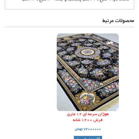
محصولات مرتبط
علوی
علوی
هوژان سرمه ای 12 متری
فرش 1200 شانه
72000000 تومان