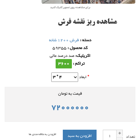
برای مشاهده روی تصویر کلیک کنید
دسته :
فرش 1200 شانه
کد محصول :
59355
اکریلیک:
صد درصد عالی
تراکم :
3600
ابعاد
قیمت به تومان
72000000
افزودن به علاقه مندی ها
افزودن به سبد
تعداد