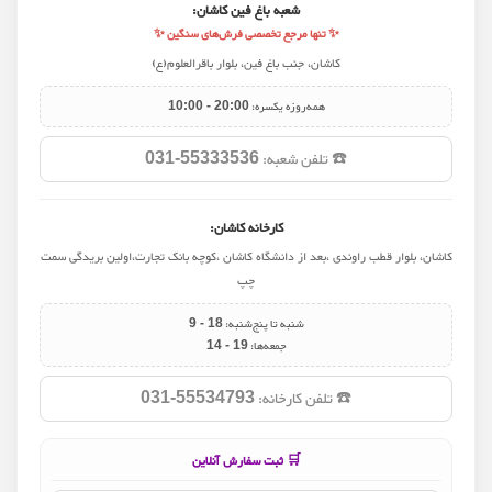
شعبه باغ فین کاشان:
✨ تنها مرجع تخصصی فرش‌های سنگین ✨
کاشان، جنب باغ فین، بلوار باقرالعلوم(ع)
همه‌روزه یکسره:
10:00 - 20:00
☎️ تلفن شعبه:
031-55333536
کارخانه کاشان:
کاشان، بلوار قطب راوندی ،بعد از دانشگاه کاشان ،کوچه بانک تجارت،اولین بریدگی سمت
چپ
شنبه تا پنج‌شنبه:
9 - 18
جمعه‌ها:
14 - 19
☎️ تلفن کارخانه:
031-55534793
🛒 ثبت سفارش آنلاین