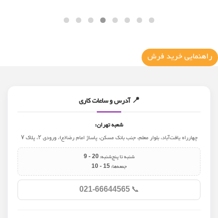
راهنمایی خرید فرش
📍 آدرس و ساعات کاری
شعبه تهران:
چهارراه یافت‌آباد، بلوار معلم، جنب بانک مسکن، پاساژ امام رضا(ع)، ورودی ۲، پلاک ۷
شنبه تا پنج‌شنبه:
9 - 20
جمعه‌ها:
10 - 15
📞
021-66644565