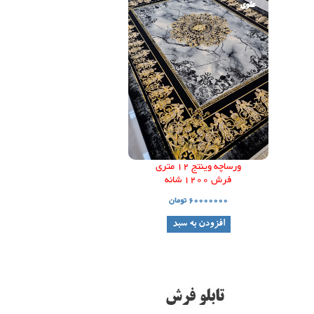
علوی
علوی
ورساچه وینتج 12 متری
فرش 1200 شانه
60000000 تومان
افزودن به سبد