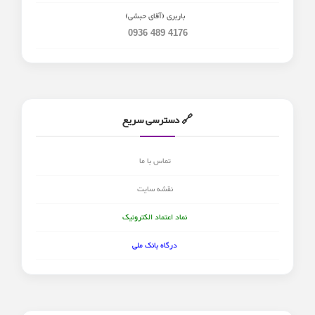
باربری (آقای حبشی)
0936 489 4176
🔗 دسترسی سریع
تماس با ما
نقشه سایت
نماد اعتماد الکترونیک
درگاه بانک ملی