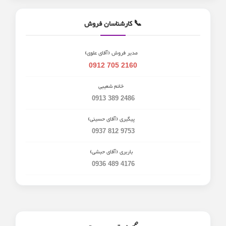
📞 کارشناسان فروش
مدیر فروش (آقای علوی)
0912 705 2160
خانم شعیبی
0913 389 2486
پیگیری (آقای حسینی)
0937 812 9753
باربری (آقای حبشی)
0936 489 4176