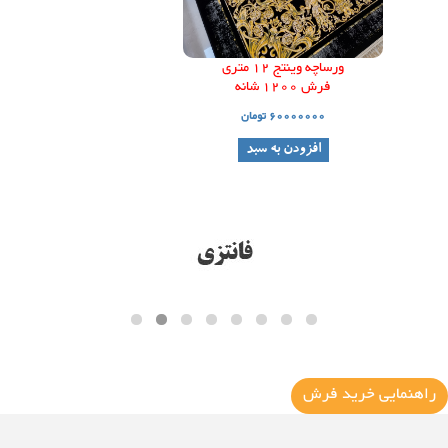
ورساچه وینتج 12 متری
فرش 1200 شانه
60000000 تومان
افزودن به سبد
راهنمایی خرید فرش