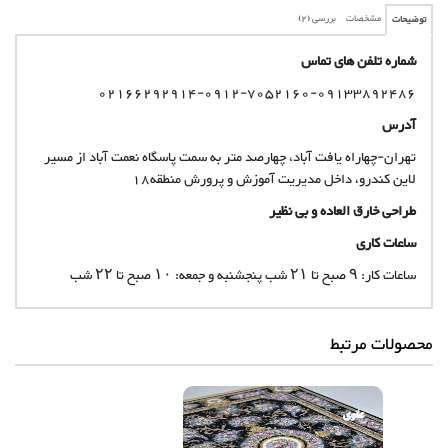
مشخصات
بررسی (2)
توضیحات
شماره تلفن های تماس
02166292914-0912-7052160-09133892486
آدرس
تهران-چهاراه یافت آباد، چهارصد متر به سمت پاسگاه نعمت آباد از مسیر
لاین کندرو، داخل مدیریت آموزش و پرورش منطقه18
طراحی خارق العاده و بی نظیر
ساعات کاری
ساعات کار: ۹ صبح تا ۲۱ شب پنجشنبه و جمعه: ۱۰ صبح تا ۲۲ شب
محصولات مرتبط
علوی
علوی