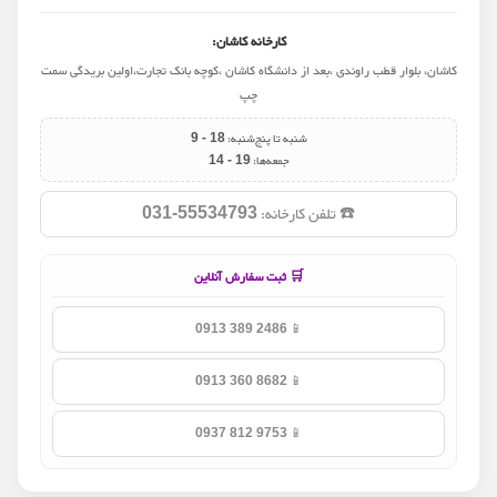
کارخانه کاشان:
کاشان، بلوار قطب راوندی ،بعد از دانشگاه کاشان ،کوچه بانک تجارت،اولین بریدگی سمت
چپ
شنبه تا پنج‌شنبه:
9 - 18
جمعه‌ها:
14 - 19
☎️ تلفن کارخانه:
031-55534793
🛒 ثبت سفارش آنلاین
📱
0913 389 2486
📱
0913 360 8682
📱
0937 812 9753