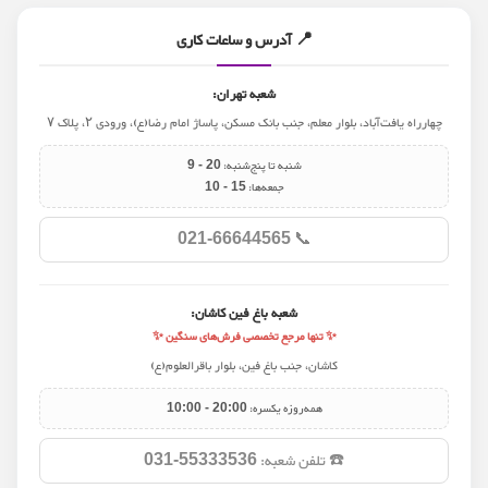
📍 آدرس و ساعات کاری
شعبه تهران:
چهارراه یافت‌آباد، بلوار معلم، جنب بانک مسکن، پاساژ امام رضا(ع)، ورودی ۲، پلاک ۷
شنبه تا پنج‌شنبه:
9 - 20
جمعه‌ها:
10 - 15
📞
021-66644565
شعبه باغ فین کاشان:
✨ تنها مرجع تخصصی فرش‌های سنگین ✨
کاشان، جنب باغ فین، بلوار باقرالعلوم(ع)
همه‌روزه یکسره:
10:00 - 20:00
☎️ تلفن شعبه:
031-55333536